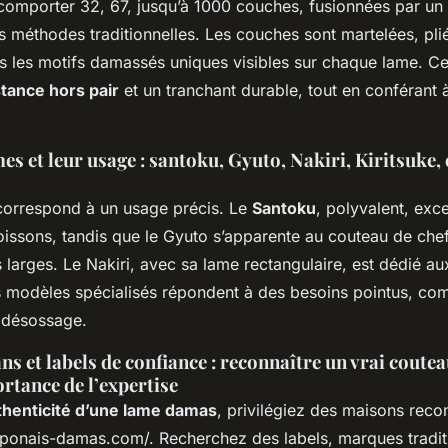
comporter 32, 67, jusqu’à 1000 couches, fusionnées par un a
s méthodes traditionnelles. Les couches sont martelées, plié
ors les motifs damassés uniques visibles sur chaque lame. C
tance hors pair
et un tranchant durable, tout en conférant 
mes et leur usage : santoku, Gyuto, Nakiri, Kiritsuke,
orrespond à un usage précis. Le
Santoku
, polyvalent, exc
issons, tandis que le Gyuto s’apparente au couteau de che
 larges. Le Nakiri, avec sa lame rectangulaire, est dédié a
es modèles spécialisés répondent à des besoins pointus, c
a désossage.
ns et labels de confiance : reconnaître un vrai cout
ortance de l’expertise
thenticité d’une lame damas
, privilégiez des maisons reco
aponais-damas.com/. Recherchez des labels, marques tradit