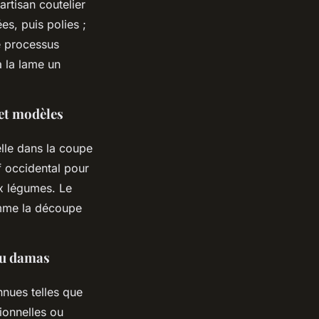
rtisan coutelier
es, puis polies ;
e processus
à la lame un
 et modèles
elle dans la coupe
f occidental pour
ux légumes. Le
omme la découpe
eau damas
nnues telles que
ionnelles ou