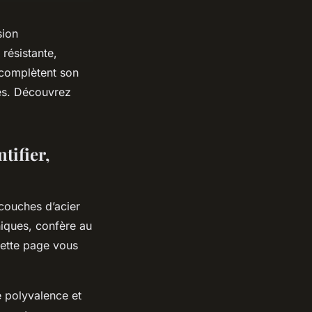
sion
résistante,
 complètent son
nés. Découvrez
tifier,
couches d’acier
niques, confère au
Cette page vous
e polyvalence et