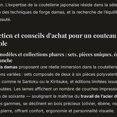
an. L’expertise de la coutellerie japonaise réside dans la séle
e des techniques de forge damas, et la recherche de l’équilib
eauté.
etien et conseils d’achat pour un couteau
ble
dèles et collections phares : sets, pièces uniques, é
manche
is damas
proposent une réelle immersion dans la couteller
ons variées : sets composés de deux à six pièces polyvalen
 comme le Santoku ou le Kiritsuke, et éditions limitées issu
éputées. Les lames affichent un nombre de couches impress
s de soixante — soulignant la maîtrise du
travail de l’acier
s gammes, se déclinent en bois précieux (olivier, ébène, no
pierre, offrant confort, ergonomie et personnalité visuelle.