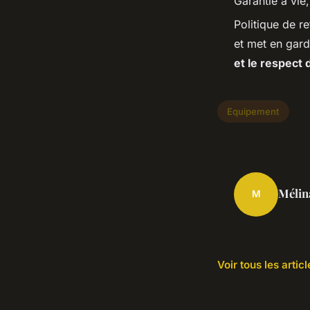
Garantie à vie,
Politique de re
et met en gard
et le respect 
Equipement
Mélin
M
Voir tous les arti