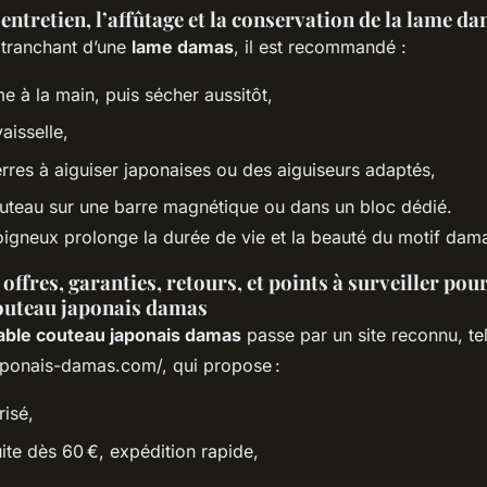
entretien, l’affûtage et la conservation de la lame d
 tranchant d’une
lame damas
, il est recommandé :
me à la main, puis sécher aussitôt,
vaisselle,
ierres à aiguiser japonaises ou des aiguiseurs adaptés,
uteau sur une barre magnétique ou dans un bloc dédié.
oigneux prolonge la durée de vie et la beauté du motif dam
 offres, garanties, retours, et points à surveiller pou
couteau japonais damas
table couteau japonais damas
passe par un site reconnu, te
aponais-damas.com/, qui propose :
isé,
uite dès 60 €, expédition rapide,