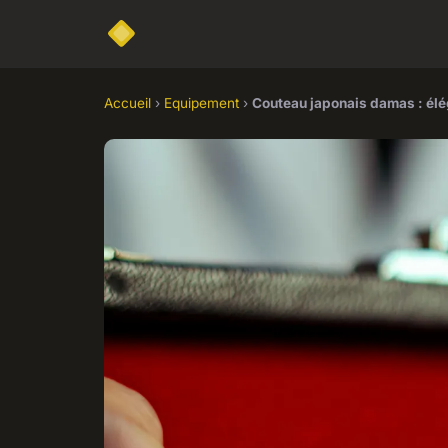
Accueil
›
Equipement
›
Couteau japonais damas : élé