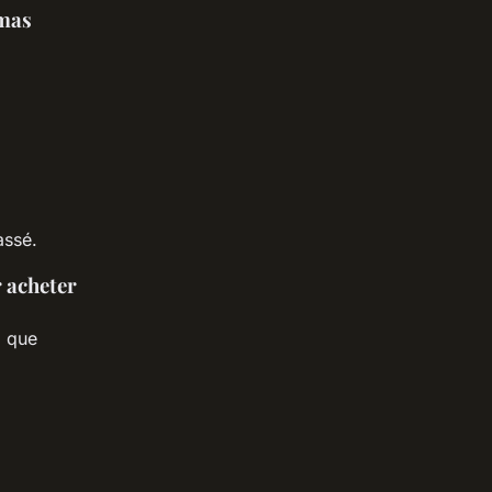
amas
assé.
r acheter
l que