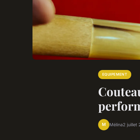
EQUIPEMENT
Couteau
perform
M
Mélina
2 juillet