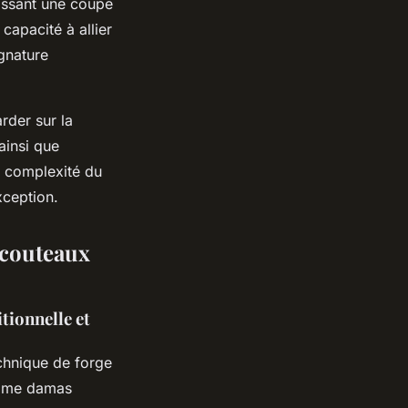
tissant une coupe
capacité à allier
gnature
rder sur la
ainsi que
la complexité du
xception.
s couteaux
tionnelle et
chnique de forge
 lame damas