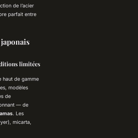
ction de l’acier
re parfait entre
 japonais
ditions limitées
ie haut de gamme
tes, modèles
es de
ionnant — de
 damas
. Les
yer), micarta,