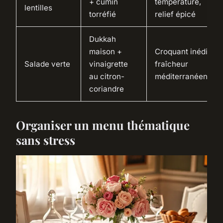
+ cumin
température,
lentilles
torréfié
relief épicé
Dukkah
maison +
Croquant inédit,
Salade verte
vinaigrette
fraîcheur
au citron-
méditerranéenne
coriandre
Organiser un menu thématique
sans stress