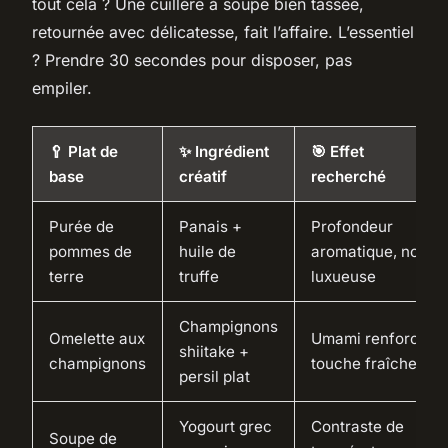
tout cela ? Une cuillère à soupe bien tassée,
retournée avec délicatesse, fait l’affaire. L’essentiel
? Prendre 30 secondes pour disposer, pas
empiler.
🥄 Plat de
✨ Ingrédient
🎯 Effet
base
créatif
recherché
Purée de
Panais +
Profondeur
pommes de
huile de
aromatique, note
terre
truffe
luxueuse
Champignons
Omelette aux
Umami renforcé,
shiitake +
champignons
touche fraîche
persil plat
Yogourt grec
Contraste de
Soupe de