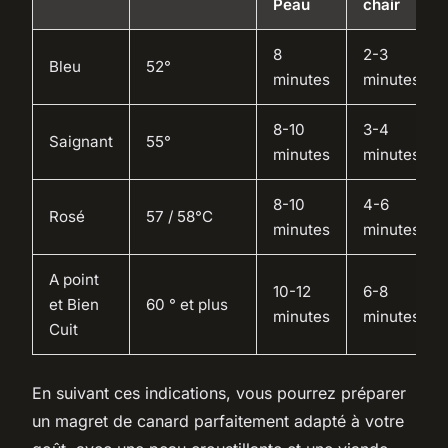
Peau
chair
8
2-3
Bleu
52°
minutes
minutes
8-10
3-4
Saignant
55°
minutes
minutes
8-10
4-6
Rosé
57 / 58°C
minutes
minutes
A point
10-12
6-8
et Bien
60 ° et plus
minutes
minutes
Cuit
En suivant ces indications, vous pourrez préparer
un magret de canard parfaitement adapté à votre