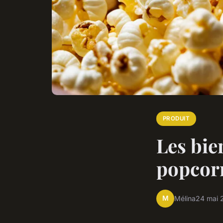
PRODUIT
Les bie
popcorn
M
Mélina
24 mai 