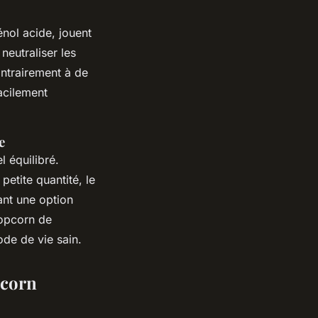
énol acide, jouent
neutraliser les
ontrairement à de
acilement
e
l équilibré.
etite quantité, le
sant une option
popcorn de
ode de vie sain.
pcorn