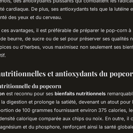
nols, des antioxydants puissants qui combattent les radicau
té cardiaque. De plus, ses antioxydants tels que la lutéine 
santé des yeux et du cerveau.
e ces avantages, il est préférable de préparer le pop-corn à
s de beurre, de sucre ou de sel pour préserver ses qualités nu
pices ou d'herbes, vous maximisez non seulement ses bienf
if.
nutritionnelles et antioxydants du popco
tritionnelle du popcorn
on
est reconnu pour ses
bienfaits nutritionnels
remarquable
e la digestion et prolonge la satiété, devenant un atout pour 
ortion de 100 grammes fournissant environ 375 calories, l
 densité calorique comparée aux chips ou noix. En outre, il 
agnésium et du phosphore, renforçant ainsi la santé global