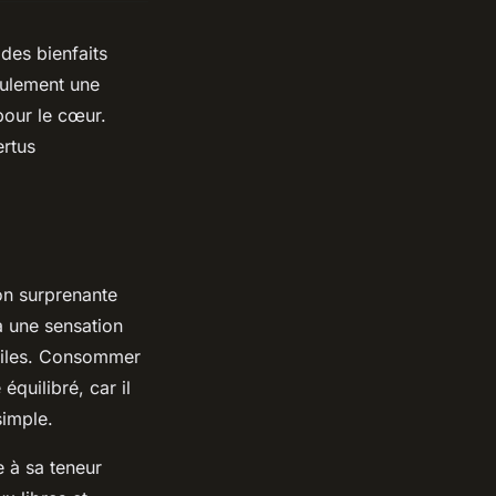
des bienfaits
eulement une
pour le cœur.
ertus
ion surprenante
 à une sensation
nutiles. Consommer
quilibré, car il
simple.
 à sa teneur