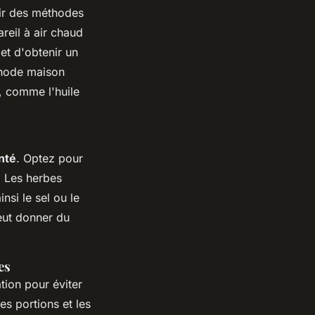
isir des méthodes
areil à air chaud
et d'obtenir un
hode maison
é, comme l'huile
nté
. Optez pour
. Les herbes
ainsi le sel ou le
ut donner du
es
ation pour éviter
es portions et les