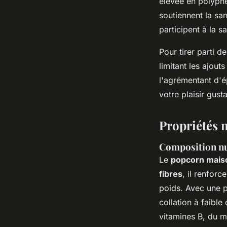
élevée en polyphé
soutiennent la san
participent à la 
Pour tirer parti d
limitant les ajout
l'agrémentant d'é
votre plaisir gustat
Propriétés 
Composition nu
Le
popcorn mais
fibres
, il renforc
poids. Avec une p
collation à faible
vitamines B, du m