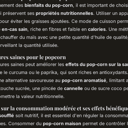
inement des
bienfaits du pop-corn
, il est important de cho
i préservent ses
propriétés nutritionnelles
. Utiliser un app
ur éviter les graisses ajoutées. Ce mode de cuisson perm
en-cas sain
, riche en fibres et faible en
calories
. Une mét
 chauffer du maïs avec une petite quantité d'huile de qualit
rveillant la quantité utilisée.
ures saines pour le popcorn
tures saines peut améliorer les
effets du pop-corn sur la sa
le curcuma ou le paprika, qui sont riches en antioxydants
ne alternative savoureuse au
pop-corn aromatisé
, limitant 
 touche sucrée, une pincée de
cannelle
ou de sucre coco pe
ettre la valeur nutritionnelle.
sur la consommation modérée et ses effets bénéfiqu
soufflé
soit nutritif, il est essentiel d'en réguler la consomm
ques. Consommer du
pop-corn maison
permet de contrôler l