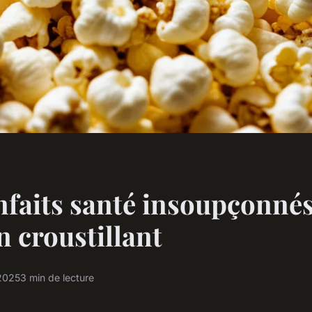
nfaits santé insoupçonné
 croustillant
2025
3 min de lecture