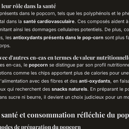
 leur rôle dans la santé
présents dans le popcorn, tels que les polyphénols et le ph
tal dans la
santé cardiovasculaire
. Ces composés aident à 
imitant ainsi les dommages cellulaires potentiels. De plus, c
s, les
antioxydants présents dans le pop-corn
sont plus f
orps.
c d'autres en-cas en termes de valeur nutritionnell
es en-cas, le
popcorn
se distingue par son profil nutritionne
tions comme les chips apportent plus de calories pour une p
l'alimentation avec des fibres et des
anti-oxydants
, en fai
eux qui recherchent des
snacks naturels
. En préparant le 
ans sucre ni beurre, il devient un choix judicieux pour un m
 santé et consommation réfléchie du po
hodes de préparation du popcorn