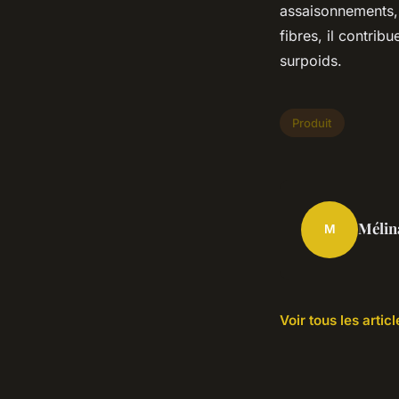
assaisonnements,
fibres, il contrib
surpoids.
Produit
Mélin
M
Voir tous les artic