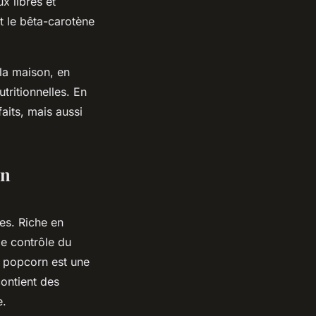
x libres et
et le bêta-carotène
 la maison, en
tritionnelles. En
aits, mais aussi
rn
s. Riche en
le contrôle du
e popcorn est une
contient des
e.