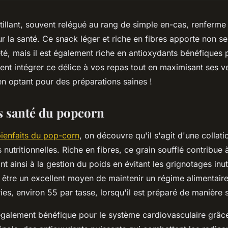
illant, souvent relégué au rang de simple en-cas, renferme 
 la santé. Ce snack léger et riche en fibres apporte non s
été, mais il est également riche en antioxydants bénéfiques 
 intégrer ce délice à vos repas tout en maximisant ses v
 en optant pour des préparations saines !
ts santé du popcorn
bienfaits du pop-corn
, on découvre qu'il s'agit d'une collat
 nutritionnelles. Riche en fibres, ce grain soufflé contribue
ant ainsi à la gestion du poids en évitant les grignotages i
être un excellent moyen de maintenir un régime alimentaire é
ries, environ 55 par tasse, lorsqu'il est préparé de manière 
galement bénéfique pour le système cardiovasculaire grâce