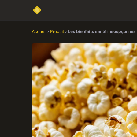
Accueil
›
Produit
›
Les bienfaits santé insoupçonnés 